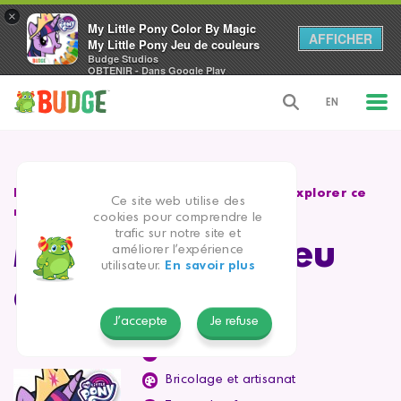
×
My Little Pony Color By Magic
AFFICHER
My Little Pony Jeu de couleurs
Budge Studios
OBTENIR - Dans Google Play
EN
Bienvenue au musée de l'amitié ! Viens explorer ce
Ce site web utilise des
monde plein de créativité !
cookies pour comprendre le
trafic sur notre site et
My Little Pony Jeu
améliorer l'expérience
utilisateur.
En savoir plus
de couleurs
J'accepte
Je refuse
Classé 4+
Bricolage et artisanat