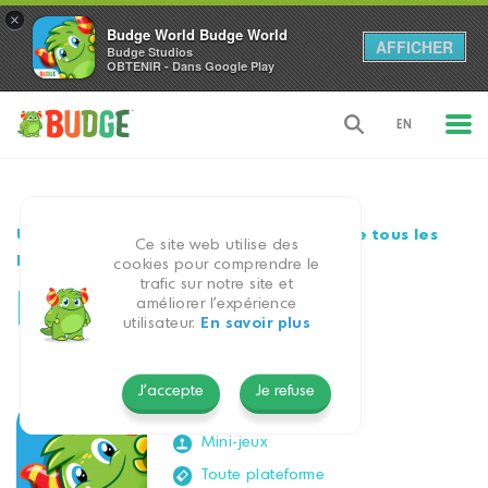
×
Budge World Budge World
AFFICHER
Budge Studios
OBTENIR - Dans Google Play
EN
Une seule application mettant en vedette tous les
Ce site web utilise des
personnages préférés de vos enfants
cookies pour comprendre le
trafic sur notre site et
Budge World
améliorer l'expérience
utilisateur.
En savoir plus
Tout âge
J'accepte
Je refuse
Conforme à COPPA
Mini-jeux
Toute plateforme