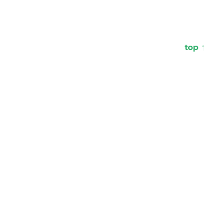
top ↑