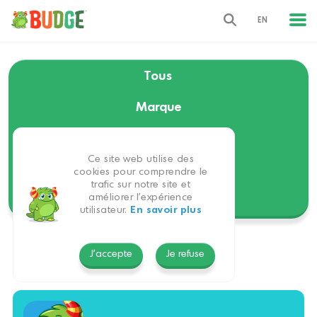
EN
Tous
Marque
Langue
Ce site web utilise des
Thèmes
cookies pour comprendre le
trafic sur notre site et
améliorer l'expérience
Plateforme
utilisateur.
En savoir plus
Turc
J'accepte
Je refuse