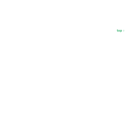
top ↑
Bonjour, soyons amis
!