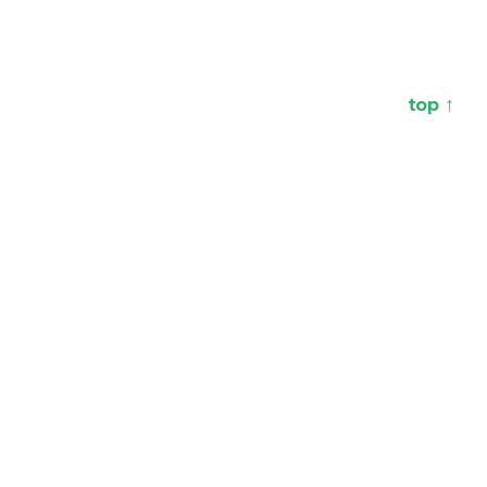
top ↑