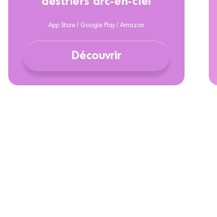
destriers arc-en-ciel
App Store / Google Play / Amazon
Découvrir