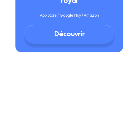
royal
App Store / Google Play / Amazon
Découvrir