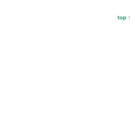
top ↑