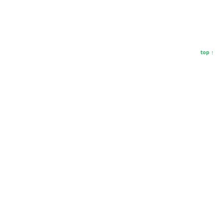
top ↑
Bonjour, soyons amis
!